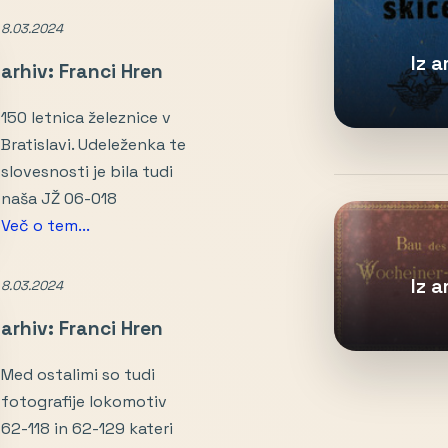
8.03.2024
Iz 
arhiv: Franci Hren
150 letnica železnice v
Bratislavi. Udeleženka te
slovesnosti je bila tudi
naša JŽ 06-018
Več o tem...
Iz 
8.03.2024
arhiv: Franci Hren
Med ostalimi so tudi
fotografije lokomotiv
62-118 in 62-129 kateri