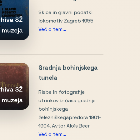
Skice in glavni podatki
arhiva SŽ
lokomotiv Zagreb 1955
Več o tem...
muzeja
Gradnja bohinjskega
tunela
arhiva SŽ
Risbe in fotografije
muzeja
utrinkov iz časa gradnje
bohinjskega
železniškegapredora 1901-
1904. Avtor Alois Beer
Več o tem...