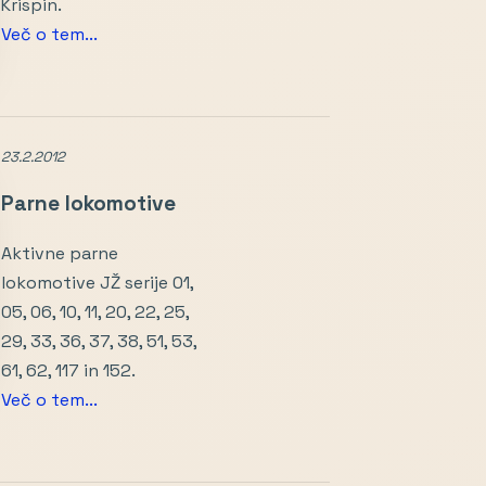
Krispin.
Več o tem...
23.2.2012
Parne lokomotive
Aktivne parne
lokomotive JŽ serije 01,
05, 06, 10, 11, 20, 22, 25,
29, 33, 36, 37, 38, 51, 53,
61, 62, 117 in 152.
Več o tem...