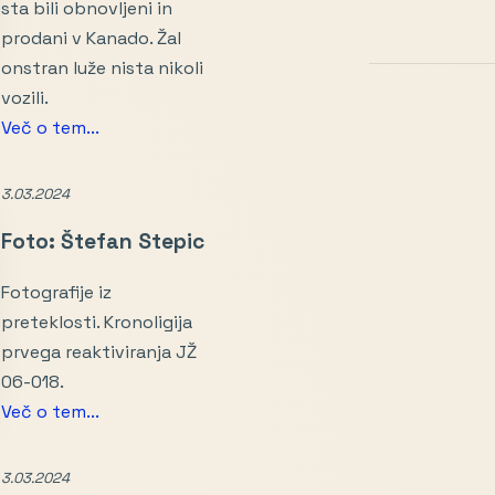
sta bili obnovljeni in
prodani v Kanado. Žal
onstran luže nista nikoli
vozili.
Več o tem...
3.03.2024
Foto: Štefan Stepic
Fotografije iz
preteklosti. Kronoligija
prvega reaktiviranja JŽ
06-018.
Več o tem...
3.03.2024