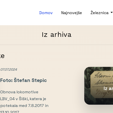
Domov
Najnovejše
Železnica
Iz arhiva
ke
07.07.2024
Foto: Štefan Stepic
Iz 
Obnova lokomotive
LBV_04 v Šiški, katera je
potekala med 7.8.2017 in
13.10.2017