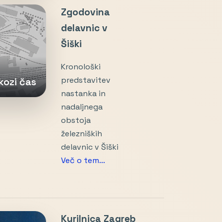
Zgodovina
delavnic v
Šiški
Kronološki
predstavitev
kozi čas
nastanka in
nadaljnega
obstoja
železniških
delavnic v Šiški
Več o tem...
Kurilnica Zagreb