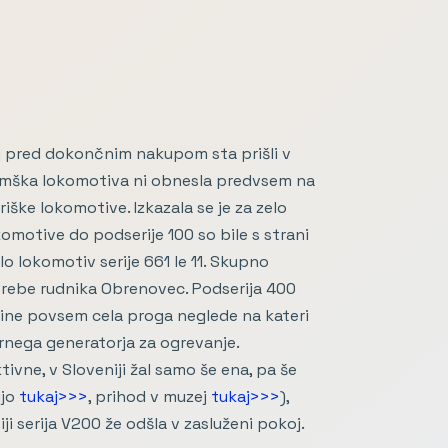
nju pred dokončnim nakupom sta prišli v
 nemška lokomotiva ni obnesla predvsem na
iške lokomotive. Izkazala se je za zelo
motive do podserije 100 so bile s strani
o lokomotiv serije 661 le 11. Skupno
otrebe rudnika Obrenovec. Podserija 400
abine povsem cela proga neglede na kateri
arnega generatorja za ogrevanje.
vne, v Sloveniji žal samo še ena, pa še
ijo
tukaj>>>
, prihod v muzej
tukaj>>>
),
ji serija V200 že odšla v zasluženi pokoj.