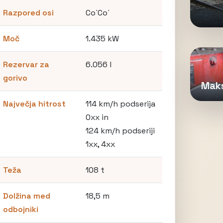
Razpored osi
Co´Co´
Moč
1.435 kW
Rezervar za
6.056 l
gorivo
Maks
Največja hitrost
114 km/h podserija
0xx in
124 km/h podseriji
1xx, 4xx
Teža
108 t
Dolžina med
18,5 m
odbojniki