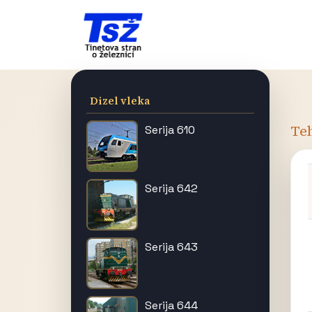
Dizel vleka
Teh
Serija 610
Serija 642
Serija 643
Serija 644