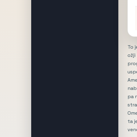
To j
ožj
prog
uspe
Amer
naba
pa n
stra
Ome
ta 
vend