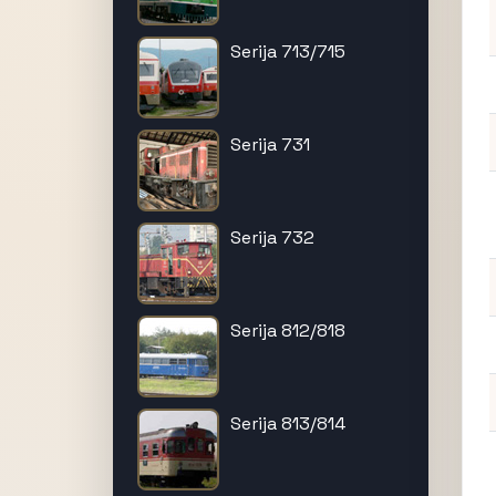
Serija 713/715
Serija 731
Serija 732
Serija 812/818
Serija 813/814