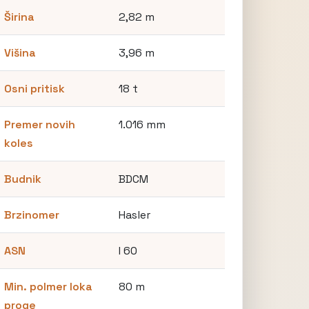
Širina
2,82 m
Višina
3,96 m
Osni pritisk
18 t
Premer novih
1.016 mm
koles
Budnik
BDCM
Brzinomer
Hasler
ASN
I 60
Min. polmer loka
80 m
proge