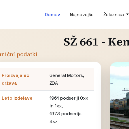
Domov
Najnovejše
Železnica
SŽ 661 - Ke
nični podatki
Proizvajalec
General Motors,
država
ZDA
Leto izdelave
1961 podseriji 0xx
in 1xx,
1973 podserija
4xx