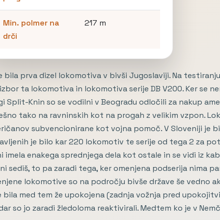
Min. polmer na
217 m
drči
e bila prva dizel lokomotiva v bivši Jugoslaviji. Na testira
i izbor ta lokomotiva in lokomotiva serije DB V200. Ker se
i Split-Knin so se vodilni v Beogradu odločili za nakup amer
šno tako na ravninskih kot na progah z velikim vzpon. Loko
ičanov subvencionirane kot vojna pomoč. V Sloveniji je bil
vljenih je bilo kar 220 lokomotiv te serije od tega 2 za p
i imela enakega sprednjega dela kot ostale in se vidi iz k
ni sediš, to pa zaradi tega, ker omenjena podserija nima p
njene lokomotive so na področju bivše države še vedno akti
je bila med tem že upokojena (zadnja vožnja pred upokojitv
ar so jo zaradi žledoloma reaktivirali. Medtem ko je v Nemči