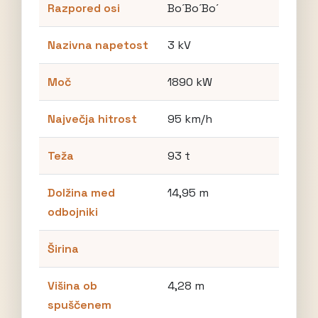
Razpored osi
Bo´Bo´Bo´
Nazivna napetost
3 kV
Moč
1890 kW
Največja hitrost
95 km/h
Teža
93 t
Dolžina med
14,95 m
odbojniki
Širina
Višina ob
4,28 m
spuščenem