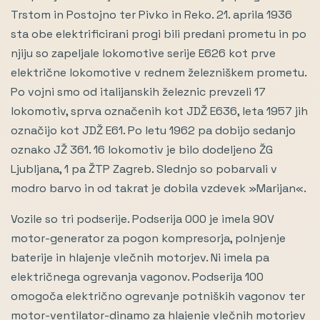
Trstom in Postojno ter Pivko in Reko. 21. aprila 1936
sta obe elektrificirani progi bili predani prometu in po
njiju so zapeljale lokomotive serije E626 kot prve
električne lokomotive v rednem železniškem prometu.
Po vojni smo od italijanskih železnic prevzeli 17
lokomotiv, sprva označenih kot JDŽ E636, leta 1957 jih
označijo kot JDŽ E61. Po letu 1962 pa dobijo sedanjo
oznako JŽ 361. 16 lokomotiv je bilo dodeljeno ŽG
Ljubljana, 1 pa ŽTP Zagreb. Slednjo so pobarvali v
modro barvo in od takrat je dobila vzdevek »Marijan«.
Vozile so tri podserije. Podserija 000 je imela 90V
motor-generator za pogon kompresorja, polnjenje
baterije in hlajenje vlečnih motorjev. Ni imela pa
električnega ogrevanja vagonov. Podserija 100
omogoča električno ogrevanje potniških vagonov ter
motor-ventilator-dinamo za hlajenje vlečnih motorjev