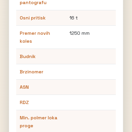
pantografu
Osni pritisk
16 t
Premer novih
1250 mm
koles
Budnik
Brzinomer
ASN
RDZ
Min. polmer loka
proge