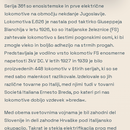
Serija 361 so enosistemske in prve električne
lokomotive na območju nekdanje Jugoslavije.
Lokomotiva E.626 je nastala pod taktirko Giuseppeja
Bianchija v letu 1926, ko so italijanske železnice (FS)
zahtevale lokomotivo s šestimi pogonskimi osmi, ki bi
zmogle vleko in boljšo adhezijo na strmih progah.
Predstavljala je vodilno vrsto lokomotiv FS enosmerne
napetosti 3kV DC. V letih 1927 in 1939 je bilo
proizvedenih 448 lokomotiv v štirih serijah, ki so se
med sabo malenkost razlikovale. Izdelovale so jih
različne tovarne po Italiji, med njimi tudi v tovarni
Societá Italiana Ernesto Breda, po kateri pri nas
lokomotive dobijo vzdevek »breda«.
Med obema svetovnima vojnama je bil zahodni del
Slovenije in deli zahodne Hrvaške pod italijansko
okupacijo. Takrat je stekla elektrifikacija prog med