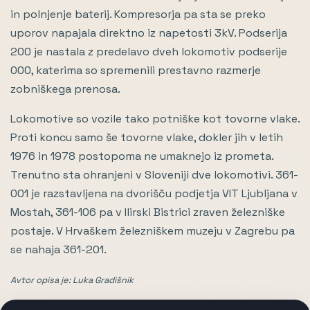
in polnjenje baterij. Kompresorja pa sta se preko
uporov napajala direktno iz napetosti 3kV. Podserija
200 je nastala z predelavo dveh lokomotiv podserije
000, katerima so spremenili prestavno razmerje
zobniškega prenosa.
Lokomotive so vozile tako potniške kot tovorne vlake.
Proti koncu samo še tovorne vlake, dokler jih v letih
1976 in 1978 postopoma ne umaknejo iz prometa.
Trenutno sta ohranjeni v Sloveniji dve lokomotivi. 361-
001 je razstavljena na dvorišču podjetja VIT Ljubljana v
Mostah, 361-106 pa v Ilirski Bistrici zraven železniške
postaje. V Hrvaškem železniškem muzeju v Zagrebu pa
se nahaja 361-201.
Avtor opisa je: Luka Gradišnik