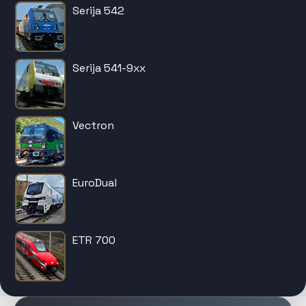
Serija 542
Serija 541-9xx
Vectron
EuroDual
ETR 700